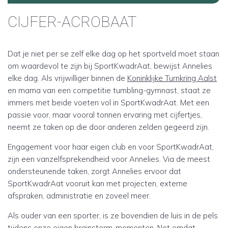
CIJFER-ACROBAAT
Dat je niet per se zelf elke dag op het sportveld moet staan
om waardevol te zijn bij SportKwadrAat, bewijst Annelies
elke dag. Als vrijwilliger binnen de
Koninklijke Turnkring Aalst
en mama van een competitie tumbling-gymnast, staat ze
immers met beide voeten vol in SportKwadrAat. Met een
passie voor, maar vooral tonnen ervaring met cijfertjes,
neemt ze taken op die door anderen zelden gegeerd zijn.
Engagement voor haar eigen club en voor SportKwadrAat,
zijn een vanzelfsprekendheid voor Annelies. Via de meest
ondersteunende taken, zorgt Annelies ervoor dat
SportKwadrAat vooruit kan met projecten, externe
afspraken, administratie en zoveel meer.
Als ouder van een sporter, is ze bovendien de luis in de pels
tijdens onze eigen brainstorm-momenten. Net omdat